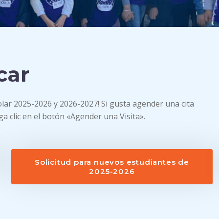
car
olar 2025-2026 y 2026-2027! Si gusta agender una cita
ga clic en el botón «Agender una Visita».
Solicitud para nuevos estudiantes de
2025-2026