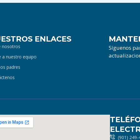
ESTROS ENLACES
MANTE
e nosotros
Síguenos par
actualizacion
 a nuestro equipo
los padres
áctenos
TELÉF
ELECT
(901) 249-